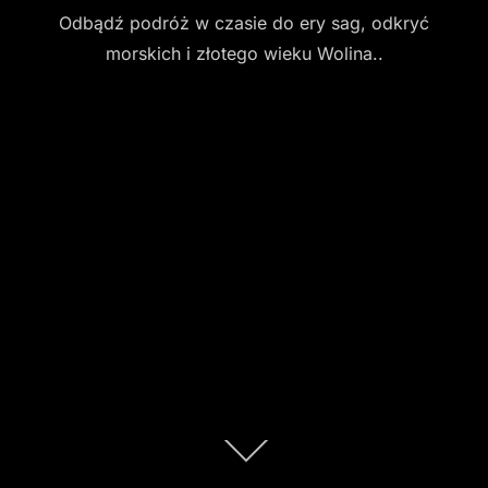
Odbądź podróż w czasie do ery sag, odkryć
morskich i złotego wieku Wolina..
Scroll
down