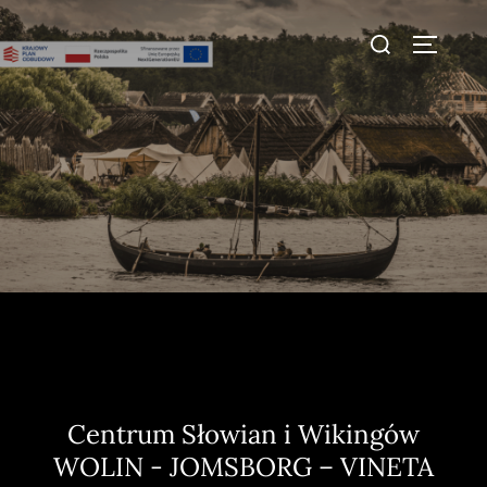
do
Skip
treści
Search
to
TOGGLE
for:
content
Centrum Słowian i Wikingów
WOLIN - JOMSBORG – VINETA