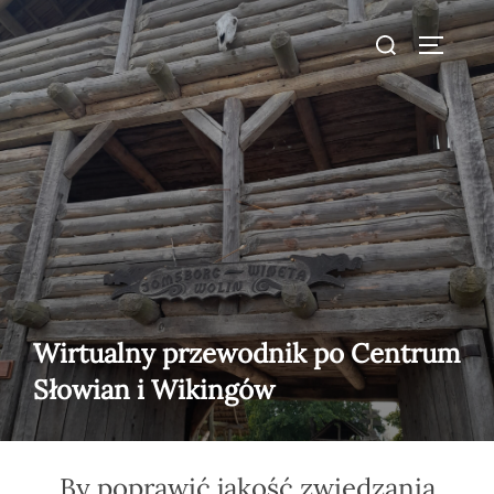
do
Skip
treści
Search
to
TOGGLE
for:
content
Wirtualny przewodnik po Centrum
Słowian i Wikingów
By poprawić jakość zwiedzania