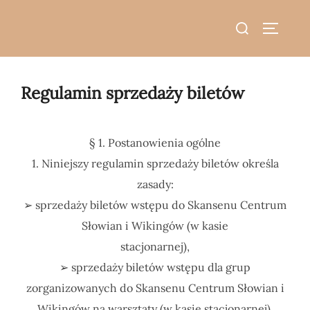
do
Skip
treści
Search
to
TOGGLE
for:
content
Regulamin sprzedaży biletów
§ 1. Postanowienia ogólne
1. Niniejszy regulamin sprzedaży biletów określa
zasady:
➢ sprzedaży biletów wstępu do Skansenu Centrum
Słowian i Wikingów (w kasie
stacjonarnej),
➢ sprzedaży biletów wstępu dla grup
zorganizowanych do Skansenu Centrum Słowian i
Wikingów na warsztaty (w kasie stacjonarnej),