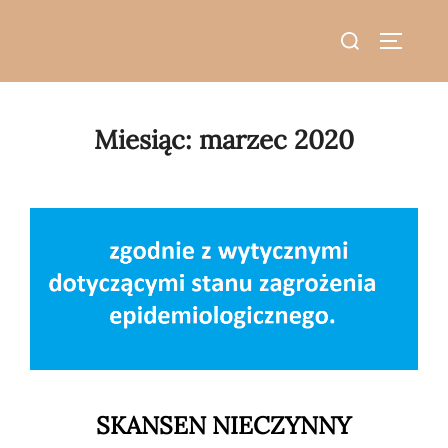
do
Skip
treści
Search
to
TOGGLE
for:
content
Miesiąc:
marzec 2020
SKANSEN NIECZYNNY