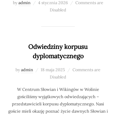
Posted
by
admin
4 stycznia 2026
Comments are
on
Disabled
Odwiedziny korpusu
dyplomatycznego
Posted
by
admin
18 maja 2025
Comments are
on
Disabled
W Centrum Słowian i Wikingów w Wolinie
gościliśmy wyjątkowych odwiedzających –
przedstawicieli korpusu dyplomatycznego. Nasi
goście mieli okazję poznać życie dawnych Słowian i