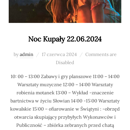
Noc Kupały 22.06.2024
Posted
by
admin
17 czerwca 2024
Comments are
on
Disabled
10: 00 – 13:00 Zabawy i gry planszowe 11:00 – 14:00
Warsztaty muzyczne 12:00 – 14:00 Warsztaty
robienia motanek 13:00 – Wykład -znaczenie
bartnictwa w życiu Słowian 14:00 -15:00 Warsztaty
kowalskie 15:00 – ofiarowanie w Świątyni : -obrzęd
otwarcia skupiający przybyłych Wykonawców i
Publiczność – zbiórka zebranych przed chatą