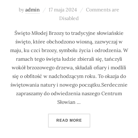
Posted
by
admin
17 maja 2024
Comments are
on
Disabled
Święto Młodej Brzozy to tradycyjne słowiańskie
święto, które obchodzono wiosną, zazwyczaj w
maju, ku czci brzozy, symbolu życia i odrodzenia. W
ramach tego święta ludzie zbierali się, tańczyli
wokół brzozowego drzewa, składali ofiary i modlili
się o obfitość w nadchodzącym roku. To okazja do
świętowania natury i nowego początku.Serdecznie
zapraszamy do odwiedzenia naszego Centrum
Słowian …
” ŚWIĘTO MŁODEJ BRZOZY
READ MORE