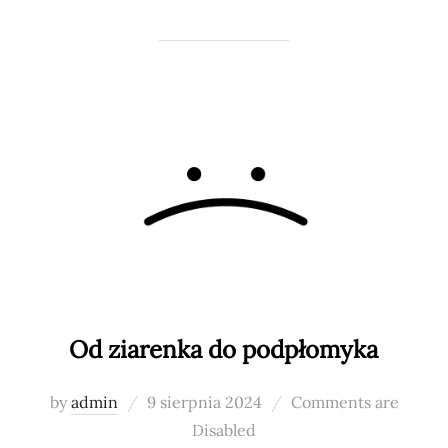
Od ziarenka do podpłomyka
Posted
by
admin
9 sierpnia 2024
Comments are
on
Disabled