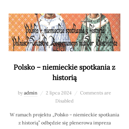
Polsko – niemieckie spotkania z
historią
Posted
by
admin
2 lipca 2024
Comments are
on
Disabled
W ramach projektu „Polsko – niemieckie spotkania
z historią” odbędzie się plenerowa impreza