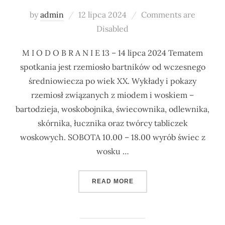
Posted
by
admin
12 lipca 2024
Comments are
on
Disabled
M I O D O B R A N I E 13 – 14 lipca 2024 Tematem
spotkania jest rzemiosło bartników od wczesnego
średniowiecza po wiek XX. Wykłady i pokazy
rzemiosł związanych z miodem i woskiem –
bartodzieja, woskobojnika, świecownika, odlewnika,
skórnika, łucznika oraz twórcy tabliczek
woskowych. SOBOTA 10.00 – 18.00 wyrób świec z
wosku …
„MIODOBRANIE”
READ MORE