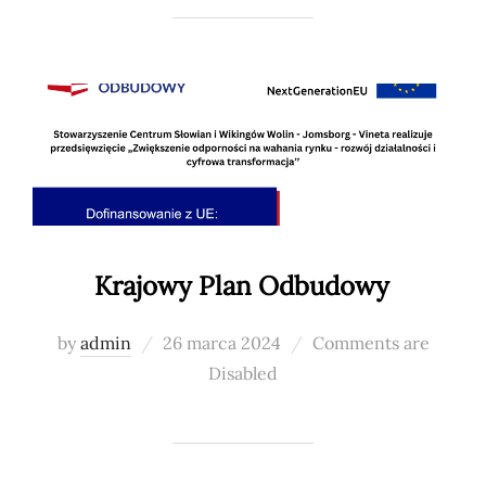
Krajowy Plan Odbudowy
Posted
by
admin
26 marca 2024
Comments are
on
Disabled