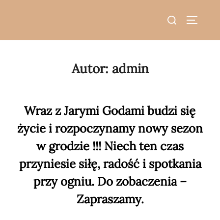
do
Skip
treści
Search
to
TOGGLE
for:
content
Autor:
admin
Wraz z Jarymi Godami budzi się
życie i rozpoczynamy nowy sezon
w grodzie !!! Niech ten czas
przyniesie siłę, radość i spotkania
przy ogniu. Do zobaczenia –
Zapraszamy.