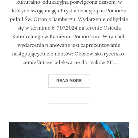
kulturalno-edukacyjna poświęcona czasom, w
których swoją misję chrystianizacyjną na Pomorzu
pełnił Św. Otton z Bambergu. Wydarzenie odbędzie
się w terminie 6-7.07.2024 na terenie Osiedla
Katedralnego w Kamieniu Pomorskim. W ramach
wydarzenia planowane jest zaprezentowanie
następujących elementów: Obozowisko rycersko-
rzemieślnicze, adekwatne do realiów XII …
„POLSKO – NIEMIECKIE SP
READ MORE