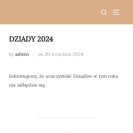
do
Skip
treści
Search
to
TOGGLE
for:
content
DZIADY 2024
Posted
by
admin
on
20 września 2024
on
Informujemy, że uroczystość Dziadów w tym roku
nie odbędzie się.