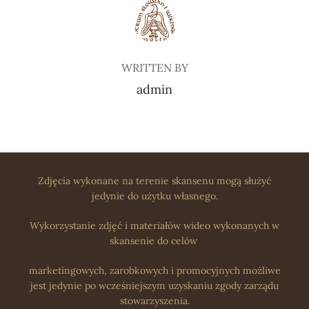
POST AUTHOR
WRITTEN BY
admin
Zdjęcia wykonane na terenie skansenu mogą służyć
jedynie do użytku własnego.
Wykorzystanie zdjęć i materiałów wideo wykonanych w
skansenie do celów
marketingowych, zarobkowych i promocyjnych możliwe
jest jedynie po wcześniejszym uzyskaniu zgody zarządu
stowarzyszenia.