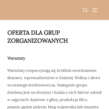
do
Skip
treści
Search
to
TOGGLE
for:
content
OFERTA DLA GRUP
ZORGANIZOWANYCH
Warsztaty
Warsztaty rozpoczynają się krótkim zwiedzaniem
skansen, wprowadzeniem w historię Wolina i okres
wczesnego średniowiecza. Następnie grupa
dzielona jest na drużyny i każda z nich bierze udział
w zajęciach: lepienie z gliny, produkcja filcu,
pisanie gęsim piórem, bieg wojownika lub musztra