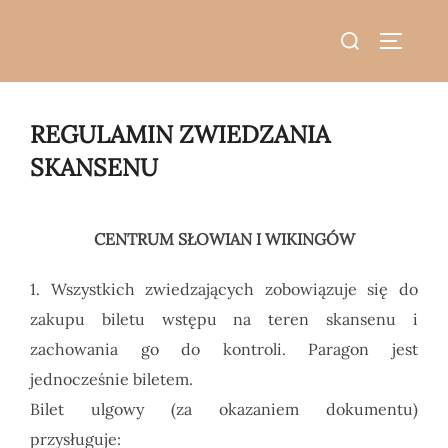
do
Skip
treści
Search
to
TOGGLE
for:
content
REGULAMIN ZWIEDZANIA
SKANSENU
CENTRUM SŁOWIAN I WIKINGÓW
1. Wszystkich zwiedzających zobowiązuje się do
zakupu biletu wstępu na teren skansenu i
zachowania go do kontroli. Paragon jest
jednocześnie biletem.
Bilet ulgowy (za okazaniem dokumentu)
przysługuje: