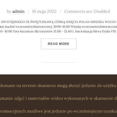
Posted
by
admin
16 maja 2022
Comments are Disabled
on
YCIĘSKIEGO ZE ŚWIĘTOSŁAWĄ CÓRKĄ KSIĘCIA POLAN MIESZKA WOLIN 21-22.05
az kuchni wczesnośredniowiecznej. 10:00-16:00 Wioska wczesnośredniowieczna p
0 -16:00 Tory łucznicze dla turystów 13.00 – 13.40 1. Inscenizacja bitwy Eryka VI
„ZAŚLUBINY KRÓLA ERYKA
READ MORE
ykonane na terenie skansenu mogą służyć jedynie do użytku
stanie zdjęć i materiałów wideo wykonanych w skansenie 
romocyjnych możliwe jest jedynie po wcześniejszym uzyskan