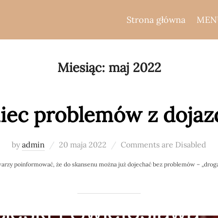
Strona główna
MEN
Miesiąc:
maj 2022
iec problemów z doja
Posted
by
admin
20 maja 2022
Comments are Disabled
on
arzy poinformować, że do skansenu można już dojechać bez problemów – „dro