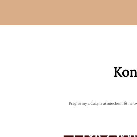
Skip
treści
to
content
Kon
Pragniemy z dużym uśmiechem 😁 na tw