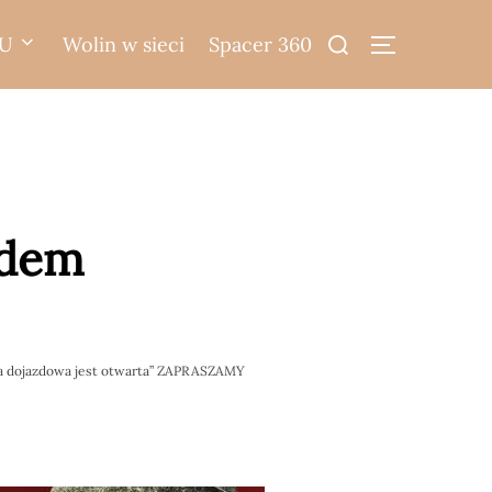
Search
U
Wolin w sieci
Spacer 360
TOGGLE SIDE
for:
zdem
ga dojazdowa jest otwarta” ZAPRASZAMY