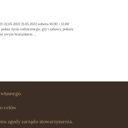
.2022 21.05.2022 sobota 10.00 – 12.00
okaz życia codziennego, gry i zabawy, pokazy
II ze swym bratankiem …
 ZE ŚWIĘTOSŁAWĄ 21-22.05.2022”
 własnego.
do celów
iu zgody zarządu stowarzyszenia.