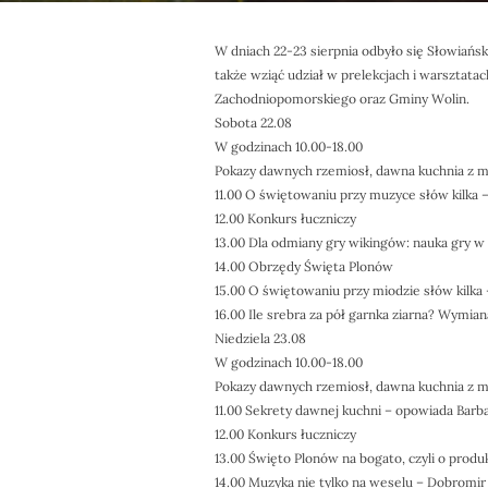
W dniach 22-23 sierpnia odbyło się Słowiańs
także wziąć udział w prelekcjach i warsztat
Zachodniopomorskiego oraz Gminy Wolin.
Sobota 22.08
W godzinach 10.00-18.00
Pokazy dawnych rzemiosł, dawna kuchnia z moż
11.00 O świętowaniu przy muzyce słów kilka 
12.00 Konkurs łuczniczy
13.00 Dla odmiany gry wikingów: nauka gry w 
14.00 Obrzędy Święta Plonów
15.00 O świętowaniu przy miodzie słów kilka
16.00 Ile srebra za pół garnka ziarna? Wymian
Niedziela 23.08
W godzinach 10.00-18.00
Pokazy dawnych rzemiosł, dawna kuchnia z moż
11.00 Sekrety dawnej kuchni – opowiada Barb
12.00 Konkurs łuczniczy
13.00 Święto Plonów na bogato, czyli o produkc
14.00 Muzyka nie tylko na weselu – Dobromir