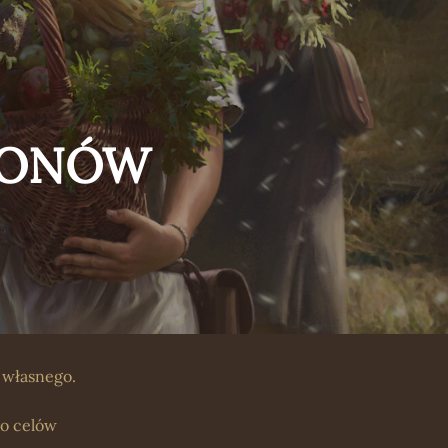
PLONÓW
 własnego.
do celów