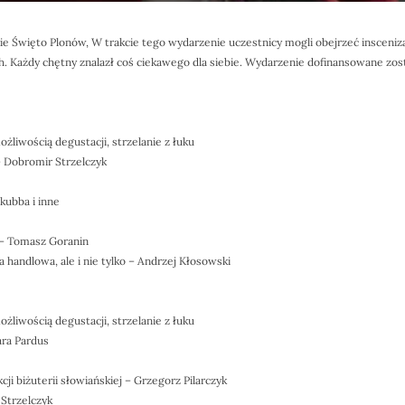
kie Święto Plonów, W trakcie tego wydarzenie uczestnicy mogli obejrzeć inscen
ach. Każdy chętny znalazł coś ciekawego dla siebie. Wydarzenie dofinansowane 
liwością degustacji, strzelanie z łuku
– Dobromir Strzelczyk
kubba i inne
 – Tomasz Goranin
a handlowa, ale i nie tylko – Andrzej Kłosowski
liwością degustacji, strzelanie z łuku
ara Pardus
ji biżuterii słowiańskiej – Grzegorz Pilarczyk
 Strzelczyk