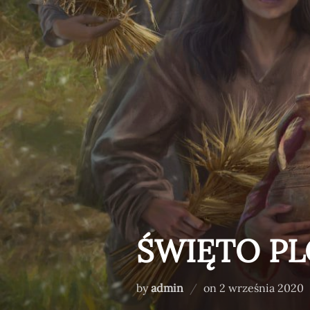
Skip
treści
to
content
ŚWIĘTO PL
Posted
by
admin
on
2 września 2020
on