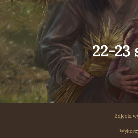
wpisu
22-23
Zdjęcia w
Wykorzy